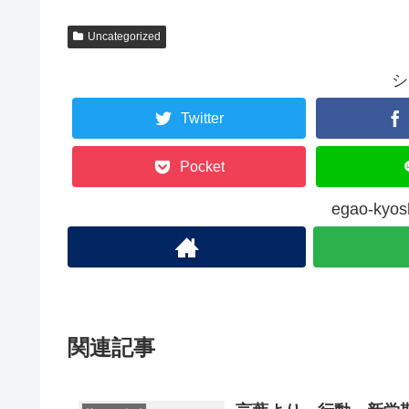
Uncategorized
シ
Twitter
Pocket
egao-k
関連記事