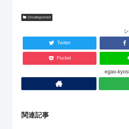
Uncategorized
シ
Twitter
Pocket
egao-k
関連記事